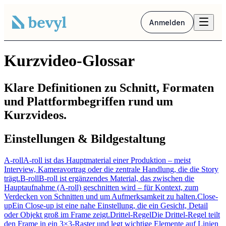
Anmelden
Kurzvideo-Glossar
Klare Definitionen zu Schnitt, Formaten
und Plattformbegriffen rund um
Kurzvideos.
Einstellungen & Bildgestaltung
A-roll
A-roll ist das Hauptmaterial einer Produktion – meist
Interview, Kameravortrag oder die zentrale Handlung, die die Story
trägt.
B-roll
B-roll ist ergänzendes Material, das zwischen die
Hauptaufnahme (A-roll) geschnitten wird – für Kontext, zum
Verdecken von Schnitten und um Aufmerksamkeit zu halten.
Close-
up
Ein Close-up ist eine nahe Einstellung, die ein Gesicht, Detail
oder Objekt groß im Frame zeigt.
Drittel-Regel
Die Drittel-Regel teilt
den Frame in ein 3×3-Raster und legt wichtige Elemente auf Linien