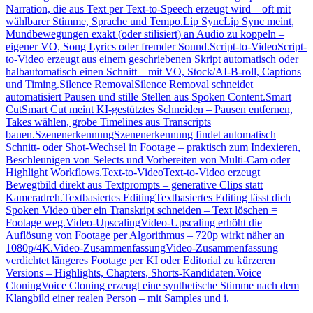
Narration, die aus Text per Text-to-Speech erzeugt wird – oft mit
wählbarer Stimme, Sprache und Tempo.
Lip Sync
Lip Sync meint,
Mundbewegungen exakt (oder stilisiert) an Audio zu koppeln –
eigener VO, Song Lyrics oder fremder Sound.
Script-to-Video
Script-
to-Video erzeugt aus einem geschriebenen Skript automatisch oder
halbautomatisch einen Schnitt – mit VO, Stock/AI-B-roll, Captions
und Timing.
Silence Removal
Silence Removal schneidet
automatisiert Pausen und stille Stellen aus Spoken Content.
Smart
Cut
Smart Cut meint KI-gestütztes Schneiden – Pausen entfernen,
Takes wählen, grobe Timelines aus Transcripts
bauen.
Szenenerkennung
Szenenerkennung findet automatisch
Schnitt- oder Shot-Wechsel in Footage – praktisch zum Indexieren,
Beschleunigen von Selects und Vorbereiten von Multi-Cam oder
Highlight Workflows.
Text-to-Video
Text-to-Video erzeugt
Bewegtbild direkt aus Textprompts – generative Clips statt
Kameradreh.
Textbasiertes Editing
Textbasiertes Editing lässt dich
Spoken Video über ein Transkript schneiden – Text löschen =
Footage weg.
Video-Upscaling
Video-Upscaling erhöht die
Auflösung von Footage per Algorithmus – 720p wirkt näher an
1080p/4K.
Video-Zusammenfassung
Video-Zusammenfassung
verdichtet längeres Footage per KI oder Editorial zu kürzeren
Versions – Highlights, Chapters, Shorts-Kandidaten.
Voice
Cloning
Voice Cloning erzeugt eine synthetische Stimme nach dem
Klangbild einer realen Person – mit Samples und i.