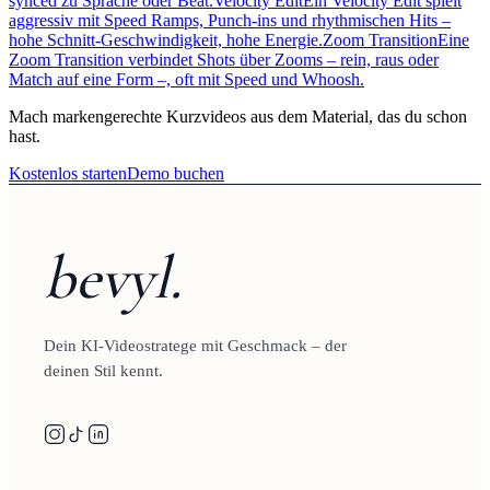
synced zu Sprache oder Beat.
Velocity Edit
Ein Velocity Edit spielt
aggressiv mit Speed Ramps, Punch-ins und rhythmischen Hits –
hohe Schnitt-Geschwindigkeit, hohe Energie.
Zoom Transition
Eine
Zoom Transition verbindet Shots über Zooms – rein, raus oder
Match auf eine Form –, oft mit Speed und Whoosh.
Mach markengerechte Kurzvideos aus dem Material, das du schon
hast.
Kostenlos starten
Demo buchen
bevyl.
Dein KI-Videostratege mit Geschmack – der
deinen Stil kennt.