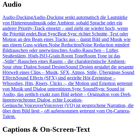
Audio
Audio-Ducking
Audio-Ducking senkt automatisch die Lautstärke
von Hintergrundmusik oder Ambient, sobald Sprache oder ein
anderer Priority-Track einsetzt – und zieht sie wieder hoch, wenn
die Priorität endet.
Beat Sync
Beat Sync richtet Schnitte, Text oder
Motion an den Beats eines Tracks aus – damit Bild und Musik wie
aus einem Guss wirken.
Noise Reduction
Noise Reduction mindert
Bildrauschen oder unerwünschtes Audio-Rauschen – Lüfter,
Straßenlärm, High-ISO-Grain.
Room Tone
Room Tone ist das
„Stille“-Rauschen eines Raums – die charakteristische Ambient-
Spur ohne Dialog.
Sound Design
Sound Design gestaltet die gesamte
Hörwelt eines Clips – Musik, SFX, Atmos, Stille, Übergänge.
Sound
Effects
Sound Effects (SFX) sind gezielte Hör-Ereignisse –
Whooshes, Hits, Risers, Clicks –, die Motion und Emotion getrennt
von Musik und Dialog unterstützen.
Sync Sound
Sync Sound ist
Audio, das zeitlich exakt zum Bild gehört – Originalton vom Dreh,
lippensynchroner Dialog, echte Location-
Geräusche.
Voiceover
Voiceover (VO) ist gesprochene Narration, die
über dem Bild liegt – oft aufgenommen getrennt vom On-Camera-
Talent.
Captions & On-Screen-Text