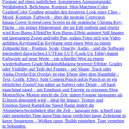
Footage auf einen natürlichen, konsistenten Ausgangspunkt:
Weißabgleich, Belichtung, Kontrast, Shot-Matching.
Color
Grading
Color Grading gestaltet den kreativen Look eines Clips –
Mood, Kontrast, Farbwelt – über die neutrale Correction
hinaus.
Green Screen
Green Screen ist die praktische Chroma-Key-
Fläche – ein grüner Hintergrund, der im Edit entfernt und ersetzt
wird.
Ken-Burns-Effekt
Der Ken-Burns-Effekt animiert Still Images
mit langsamem Zoom und/oder Pan, sodass Fotos sich wie Video
anfühlen.
Keyframe
Ein Keyframe setzt einen Wert zu einem
Zeitpunkt fest – Position, Scale, Opacity, Audio – und die Software
interpoliert dazwischen.
LUT
Eine LUT (Look-Up Table) mappt
Farbwerte auf neue Werte – ein schneller Weg zu einem
wiederholbaren Grade.
Masking
Masking begrenzt Effekte, Grades
oder Visibility auf Teile des Frames – per Shape, Track oder
Alpha.
Overlay
Ein Overlay ist eine Ebene über dem Hauptbild –
Text, Grafik, Effect, Split Content.
Punch-in
Ein Punch-in ist ein
plötzlicher Zoom/Crop näher an Subject oder Detail – oft hard,
manchmal eased – um Emphasis und Energie zu erzeugen.
Slow
Motion
Slow Motion streckt die Zeit, indem Footage langsamer als
Echtzeit abgespielt wird – ideal für Impact, Texture und
Emotion.
Speed Ramp
Eine Speed Ramp ändert die
Abspielgeschwindigkeit über die Zeit – langsam rein, schnell raus
oder umgekehrt.
Time-lapse
Time-lapse verdichtet lange Zeiträume in
kurze Sequenzen – Wolken rasen, Builds entstehen, Tage vergehen
in Sekunden.