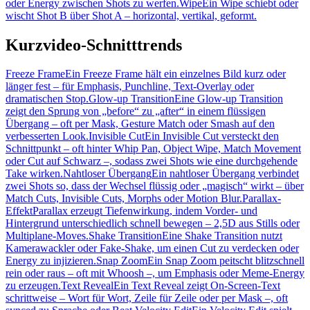
oder Energy zwischen Shots zu werfen.
Wipe
Ein Wipe schiebt oder
wischt Shot B über Shot A – horizontal, vertikal, geformt.
Kurzvideo-Schnitttrends
Freeze Frame
Ein Freeze Frame hält ein einzelnes Bild kurz oder
länger fest – für Emphasis, Punchline, Text-Overlay oder
dramatischen Stop.
Glow-up Transition
Eine Glow-up Transition
zeigt den Sprung von „before“ zu „after“ in einem flüssigen
Übergang – oft per Mask, Gesture Match oder Smash auf den
verbesserten Look.
Invisible Cut
Ein Invisible Cut versteckt den
Schnittpunkt – oft hinter Whip Pan, Object Wipe, Match Movement
oder Cut auf Schwarz –, sodass zwei Shots wie eine durchgehende
Take wirken.
Nahtloser Übergang
Ein nahtloser Übergang verbindet
zwei Shots so, dass der Wechsel flüssig oder „magisch“ wirkt – über
Match Cuts, Invisible Cuts, Morphs oder Motion Blur.
Parallax-
Effekt
Parallax erzeugt Tiefenwirkung, indem Vorder- und
Hintergrund unterschiedlich schnell bewegen – 2,5D aus Stills oder
Multiplane-Moves.
Shake Transition
Eine Shake Transition nutzt
Kamerawackler oder Fake-Shake, um einen Cut zu verdecken oder
Energy zu injizieren.
Snap Zoom
Ein Snap Zoom peitscht blitzschnell
rein oder raus – oft mit Whoosh –, um Emphasis oder Meme-Energy
zu erzeugen.
Text Reveal
Ein Text Reveal zeigt On-Screen-Text
schrittweise – Wort für Wort, Zeile für Zeile oder per Mask –, oft