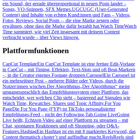
ein Sound, der gerade überproportional in neuen Posts landet –
Songs, VO-Snippets, SFX Memes.
UGC
UGC (User-Generated
Content) sind Inhalte von echten Kund:innen und Fans – Videos,
Fotos, Reviews, Social Posts –, die eine Marke zeigen oder
erwähnen, ohne dass die Marke dafür bezahlt hat.
Watch Time
Watch
Time summiert, wie viel Zeit insgesamt mit deinem Content
verbracht wurde – über Views hinweg.
Plattformfunktionen
CapCut Template
Ein CapCut Template ist eine fertige Edit-Vorlage
in CapCut – mit Timing, Effekten, Text-Slots und oft Beat-Markern
–, in die Creator eigenes Footage droppen.
Carousel
Ein Carousel ist
ein mehrseitiger Post – mehrere Bilder oder Videos, durch die
Nutzer:innen wischen.
Der Algorithmus
„Der Algorithmus“ meint
umgangssprachlich das Empfehlungssystem einer Plattform, das
entscheidet, wer welchen Clip sieht – basierend auf Signalen wie
Watch Time, Rewatches, Shares und Topic Affinity.
For You
Page
Die For You Page (FYP) ist TikToks personalisierter
Empfehlungs-Feed – nicht der Following-Tab.
Going Live
Going
Live heißt, Echtzeit-Video auf einer Plattform zu streamen – mit
Chat, spontanen Reaktionen und oft Shopping- oder Q&A-
Features.
Hashtag
Ein Hashtag ist ein mit # markiertes Keyword, das
Content thematisch cluster’t und auffindbar macht.
Reels
Reels sind