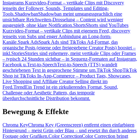
Instagrams Kurzvideo-Format – vertikale Clips mit Discovery
jenseits der Follower, Sounds, Templates und Editing-
Tools.
Shadowban
Shadowban meint umgangssprachlich eine
unsichtbare Reichweiten-Drosselung – Content wird weniger
ausgespielt, ohne klare Notification.
Shorts
Shorts sind YouTubes
Kurzvideo-Format – vertikale Clips mit eigenem Feed, discovery
jenseits von Subs und enger Anbindung an Long-form-
Kanäle.
Spark Ads
Spark Ads sind TikToks Ad-Format, das
organische Posts (eigene oder freigegebene Creator Posts) boostet –
inkl.
Stories
Stories sind ephemere, meist vertikale Clips oder Frames
– typisch 24 Stunden sichtbar – in Sequenz-Formaten auf Instagram,
Facebook u.
Text-to-Speech
Text-to-Speech (TTS) wandelt
geschriebenen Text in gesprochene Stimme um.
TikTok Shop
TikTok
Shop ist TikToks In-App-Commerce – Product Tags, Showcases,
Live Shopping und Affiliate Creator Selling direkt im
Feed.
Trend
Ein Trend ist ein zirkulierendes Format, Sound,
Challenge oder Aesthetic Pattern, das temporär
überdurchschnittliche Distribution bekommt.
Bewegung & Effekte
Chroma Key
Chroma Key (Greenscreen) entfernt einen einfarbigen
Hintergrund – meist Grün oder Blau – und ersetzt ihn durch anderes
Footage oder Grafiken.
Color Correction
Color Correction bringt