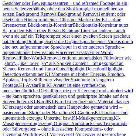
Gesichter oder Bewegungszentren – und reframed Footage in ein
neues Seitenverhältnis, ohne den Shot komplett manuell neu zu
setzen.
Background Removal
Background Removal entfernt oder
ersetzt den Hintergrund eines Clips per Maske oder KI – ohne
Greenscreen.
Blickkontakt-Korrektur
Blickkontakt-Korrektur nutzt
KI, um den Blick einer Person Richtung Linse zu lenken – auch
wenn sie auf ein Teleprompter oder einen zweiten Screen geschaut
hat.
Dubbing
Dubbing ersetzt die Originalsprache eines Videos durch
eine neu aufgenommene Sprachspur in einer anderen Sprache –
lippennah oder bewusst als Voiceover-Ersatz.
Filler-Word-
Removal
Filler-Word-Removal entfernt automatisiert Füllwörter wie
„ähm“, „like“ oder „so“ aus Spoken Content – oft gekoppelt an
Silence Removal und Jump Cuts.
Highlight Detection
Highlight
Detection erkennt per KI Momente mit hoher Energie, Emotion,
Applaus, Topic-Shift oder visueller Spannung in längerem
Footage.
KI-Avatar
Ein KI-Avatar ist eine synthetische,
menschenähnliche Digitalfigur, die per KI erzeugt und animiert wird
– sie kann sprechen, gestikulieren und geskriptete Inhalte auf dem
Screen liefern.
KI-B-roll
KI-B-roll ist ergänzendes Material, das per
KI erzeugt oder automatisch zum Hauptvideo gematcht wird –
basierend auf Skript oder Narration.
KI-Captions
KI-Captions sind
automatisch erzeugte Untertitel bzw.
KI-Musikgenerierung
KI-
Musikgenerierung erzeugt Original-Audiotracks aus Textprompts
oder Stilvorgaben – ohne klassischen Kompositions- oder
Licensing-Workflow.
KI-Voiceover
KI-Voiceover ist gesprochene