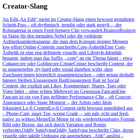
Creator-Slang
An Edit
„An Edit“ meint im Creator-Slang einen bewusst gestalteten
Schnitt-Pass – oft rhythmisch, trendig oder stark gestylt –, der
Rohmaterial in einen Feed-fertigen Clip verwandelt.
Brainrot
Brainrot
ist Slang für den mentalen Nebel oder die verkürzte
Aufmerksamkeitsspanne, die man dem Konsum riesiger Mengen
low-effort Online-Contents zuschreibt.
Core-Ästhetik
Eine Core-
Ästhetik ist eine eng definierte visuelle und Lifestyle-Identität,
benannt, indem man das Suffix „-core“ an ein Thema hängt – etwa
Cottagecore oder Goblincore.
Cringe
Cringe beschreibt Content, der
so unangenehm, try-hard oder sozial daneben wirkt, dass
Zuschauer:innen körperlich zusammenzucken – oder genau deshalb
hängen bleiben.
Engagement Bait
Engagement Bait ist Social
Content, der explizit um Likes, Kommentare, Shares, Tags oder
Votes bittet – ohne echten Mehrwert im Gegenzug.
Fancam
Eine
Fancam ist ein von Fans gefilmter Performance-Clip – oft Concert,
Appearance oder Stage Moment –, der Artists oder Idols
fokussiert.
Lo-fi Content
Lo-fi Content sieht bewusst unpolished aus
– Phone-Cam, rauer Ton, wenig Grade –, um nah, echt und feed-
native zu wirken.
Meme
Ein Meme ist ein wiedererkennbares Format,
Bild oder Bezug, das sich durch Variation und Remix
verbreitet.
Oddly Satisfying
Oddly Satisfying beschreibt Clips, deren
visuelle oder taktile Ordnung ein angenehmes „Ahh“ auslöst –