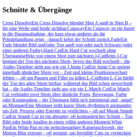
Schnitte & Übergänge
Cross Dissolve
Ein Cross Dissolve blendet Shot A sanft in Shot B –
für eine Weile sind beide sichtbar.
Cutaway
Ein Cutaway ist ein Insert
in die Hauptaufnahme, der kurz etwas anderes als die
Primärhandlung zeigt – danach kehrt der Schnitt zurück.
Fade
Ein
Fade blendet Bild und/oder Ton sanft von oder nach Schwarz (oder
einer anderen Farbe).
Hard Cut
Ein Hard Cut wechselt ohne
Übergangseffekt von einem Shot zum nächsten.
J-Cut
Beim J-Cut
beginnt der Ton des nächsten Shots, bevor das Bild wechselt – die
Audio-Timeline sieht aus wie ein J.
Jump Cut
Ein Jump Cut springt
innerhalb ähnlicher Shots vor – Zeit und kleine Positionswechsel
fehlen –, oft um Pausen und Filler zu killen.
L-Cut
Beim L-Cut bleibt
der Ton des alten Shots hörbar, während das Bild schon gewechselt
hat – die Audio-Timeline sieht aus wie ein L.
Match Cut
Ein Match
Cut verbindet zwei Shots über ähnliche Form, Bewegung, Farbe
oder Komposition – der Übergang fühlt sich intentional und „smart“
an.
Montage
Eine Montage reiht kurze Shots rhythmisch aneinander,
um Zeit, Prozess oder Energie zu verdichten – oft auf Musik.
Smash
Cut
Ein Smash Cut ist ein abrupter, oft kontrastreicher Schnitt – Ton,
Bild oder beide knallen in einen völlig anderen Moment.
Whip
Pan
Ein Whip Pan ist ein peitschenartiger Kameraschwenk, der
Motion Blur erzeugt – oft genutzt, um Invisible Cuts zu verstecken