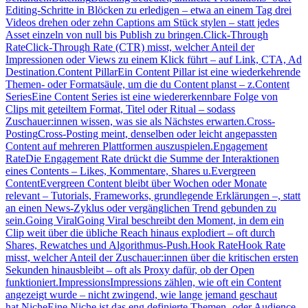
Editing-Schritte in Blöcken zu erledigen – etwa an einem Tag drei
Videos drehen oder zehn Captions am Stück stylen – statt jedes
Asset einzeln von null bis Publish zu bringen.
Click-Through
Rate
Click-Through Rate (CTR) misst, welcher Anteil der
Impressionen oder Views zu einem Klick führt – auf Link, CTA, Ad
Destination.
Content Pillar
Ein Content Pillar ist eine wiederkehrende
Themen- oder Formatsäule, um die du Content planst – z.
Content
Series
Eine Content Series ist eine wiedererkennbare Folge von
Clips mit geteiltem Format, Titel oder Ritual – sodass
Zuschauer:innen wissen, was sie als Nächstes erwarten.
Cross-
Posting
Cross-Posting meint, denselben oder leicht angepassten
Content auf mehreren Plattformen auszuspielen.
Engagement
Rate
Die Engagement Rate drückt die Summe der Interaktionen
eines Contents – Likes, Kommentare, Shares u.
Evergreen
Content
Evergreen Content bleibt über Wochen oder Monate
relevant – Tutorials, Frameworks, grundlegende Erklärungen –, statt
an einen News-Zyklus oder vergänglichen Trend gebunden zu
sein.
Going Viral
Going Viral beschreibt den Moment, in dem ein
Clip weit über die übliche Reach hinaus explodiert – oft durch
Shares, Rewatches und Algorithmus-Push.
Hook Rate
Hook Rate
misst, welcher Anteil der Zuschauer:innen über die kritischen ersten
Sekunden hinausbleibt – oft als Proxy dafür, ob der Open
funktioniert.
Impressions
Impressions zählen, wie oft ein Content
angezeigt wurde – nicht zwingend, wie lange jemand geschaut
hat.
Niche
Eine Niche ist das eng definierte Themen- oder Audience-