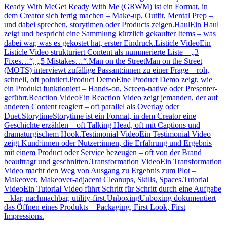
Ready With Me
Get Ready With Me (GRWM) ist ein Format, in
dem Creator sich fertig machen – Make-up, Outfit, Mental Prep –
und dabei sprechen, storytimen oder Products zeigen.
Haul
Ein Haul
zeigt und bespricht eine Sammlung kürzlich gekaufter Items – was
dabei war, was es gekostet hat, erster Eindruck.
Listicle Video
Ein
Listicle Video strukturiert Content als nummerierte Liste – „3
Fixes…“, „5 Mistakes…“.
Man on the Street
Man on the Street
(MOTS) interviewt zufällige Passant:innen zu einer Frage – roh,
schnell, oft pointiert.
Product Demo
Eine Product Demo zeigt, wie
ein Produkt funktioniert – Hands-on, Screen-native oder Presenter-
geführt.
Reaction Video
Ein Reaction Video zeigt jemanden, der auf
anderen Content reagiert – oft parallel als Overlay oder
Duet.
Storytime
Storytime ist ein Format, in dem Creator eine
Geschichte erzählen – oft Talking Head, oft mit Captions und
dramaturgischem Hook.
Testimonial Video
Ein Testimonial Video
zeigt Kund:innen oder Nutzer:innen, die Erfahrung und Ergebnis
mit einem Product oder Service bezeugen – oft von der Brand
beauftragt und geschnitten.
Transformation Video
Ein Transformation
Video macht den Weg von Ausgang zu Ergebnis zum Plot –
Makeover, Makeover-adjacent Cleanups, Skills, Spaces.
Tutorial
Video
Ein Tutorial Video führt Schritt für Schritt durch eine Aufgabe
– klar, nachmachbar, utility-first.
Unboxing
Unboxing dokumentiert
das Öffnen eines Produkts – Packaging, First Look, First
Impressions.