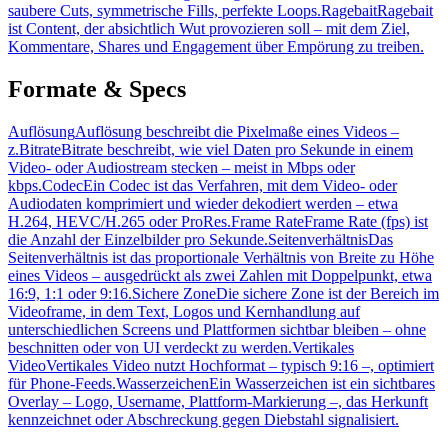
saubere Cuts, symmetrische Fills, perfekte Loops.
Ragebait
Ragebait
ist Content, der absichtlich Wut provozieren soll – mit dem Ziel,
Kommentare, Shares und Engagement über Empörung zu treiben.
Formate & Specs
Auflösung
Auflösung beschreibt die Pixelmaße eines Videos –
z.
Bitrate
Bitrate beschreibt, wie viel Daten pro Sekunde in einem
Video- oder Audiostream stecken – meist in Mbps oder
kbps.
Codec
Ein Codec ist das Verfahren, mit dem Video- oder
Audiodaten komprimiert und wieder dekodiert werden – etwa
H.264, HEVC/H.265 oder ProRes.
Frame Rate
Frame Rate (fps) ist
die Anzahl der Einzelbilder pro Sekunde.
Seitenverhältnis
Das
Seitenverhältnis ist das proportionale Verhältnis von Breite zu Höhe
eines Videos – ausgedrückt als zwei Zahlen mit Doppelpunkt, etwa
16:9, 1:1 oder 9:16.
Sichere Zone
Die sichere Zone ist der Bereich im
Videoframe, in dem Text, Logos und Kernhandlung auf
unterschiedlichen Screens und Plattformen sichtbar bleiben – ohne
beschnitten oder von UI verdeckt zu werden.
Vertikales
Video
Vertikales Video nutzt Hochformat – typisch 9:16 –, optimiert
für Phone-Feeds.
Wasserzeichen
Ein Wasserzeichen ist ein sichtbares
Overlay – Logo, Username, Plattform-Markierung –, das Herkunft
kennzeichnet oder Abschreckung gegen Diebstahl signalisiert.