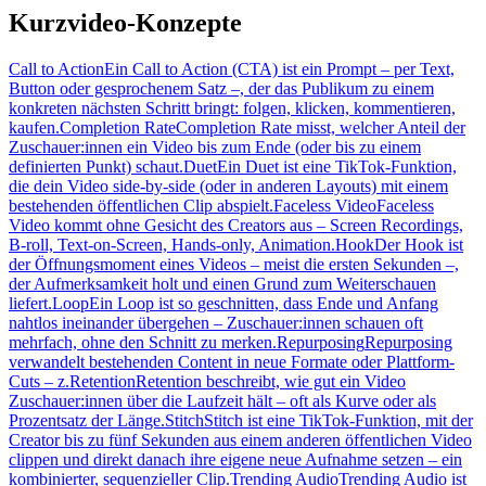
Kurzvideo-Konzepte
Call to Action
Ein Call to Action (CTA) ist ein Prompt – per Text,
Button oder gesprochenem Satz –, der das Publikum zu einem
konkreten nächsten Schritt bringt: folgen, klicken, kommentieren,
kaufen.
Completion Rate
Completion Rate misst, welcher Anteil der
Zuschauer:innen ein Video bis zum Ende (oder bis zu einem
definierten Punkt) schaut.
Duet
Ein Duet ist eine TikTok-Funktion,
die dein Video side-by-side (oder in anderen Layouts) mit einem
bestehenden öffentlichen Clip abspielt.
Faceless Video
Faceless
Video kommt ohne Gesicht des Creators aus – Screen Recordings,
B-roll, Text-on-Screen, Hands-only, Animation.
Hook
Der Hook ist
der Öffnungsmoment eines Videos – meist die ersten Sekunden –,
der Aufmerksamkeit holt und einen Grund zum Weiterschauen
liefert.
Loop
Ein Loop ist so geschnitten, dass Ende und Anfang
nahtlos ineinander übergehen – Zuschauer:innen schauen oft
mehrfach, ohne den Schnitt zu merken.
Repurposing
Repurposing
verwandelt bestehenden Content in neue Formate oder Plattform-
Cuts – z.
Retention
Retention beschreibt, wie gut ein Video
Zuschauer:innen über die Laufzeit hält – oft als Kurve oder als
Prozentsatz der Länge.
Stitch
Stitch ist eine TikTok-Funktion, mit der
Creator bis zu fünf Sekunden aus einem anderen öffentlichen Video
clippen und direkt danach ihre eigene neue Aufnahme setzen – ein
kombinierter, sequenzieller Clip.
Trending Audio
Trending Audio ist