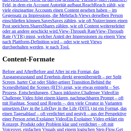
Feld, in dem ein Account Autorität aufbaut.
Reach
Reach zählt, wie
viele einzigartige Accounts einen Content gesehen haben – im
Gegensatz zu Impressions, die Mehrfach-Views derselben Person
einschließen können.
Saves
Saves zählen, wie oft Nutzer:innen einen
Post speichern.
Shares
Shares zählen, wie oft Content weitergeleitet
oder an andere geschickt wird.
View-Through Rate
View-Through
Rate (VTR) misst, welcher Anteil der Impressionen zu einem View
nach Plattform-Definition wird – oder wie weit Views
durchgehalten werden, je nach Tool.
Content-Formate
Before and After
Before and After ist ein Format, das
Ausgangszustand und Ergebnis direkt gegenüberstellt – per Split
Screen, harter Cut oder Slider-artiger Transition.
Behind the
Scenes
Behind the Scenes (BTS) zeigt, wie etwas entsteht – Set,
Prozess, Entscheidungen, Chaos inklusive.
Challenge Video
Ein
Challenge Video folgt einem klaren, nachmachbaren Prompt – oft
mit Hashtag, Sound und Regeln –, den viele Creator in Varianten
umsetzen.
Day in the Life
Day in the Life (DITL) ist ein Format, das
einen Tagesablauf – oft verdichtet und gestylt – aus der Perspektive
einer Person zeigt.
Explainer Video
Ein Explainer Video erklärt ein
Konzept, Produkt oder Problem klar und verdichtet – oft mit
Voiceover, einfachen Visuals und einem logischen Step-Flow.
Get