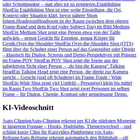
oder Schnittpunkte – statt alles tot zu zentrieren.
Establishing
Shot
Ein Establishing Shot ist eine weite Einstellung, die Ort,
Kontext oder Situation klärt, bevor nähere Shots
folgen.
Headroom
Headroom ist der Raum zwischen dem oberen
Frame-Rand und dem Kopf (oder Subject-Top) im Bild.
Medium
Shot
Ein Medium Shot zeigt eine Person etwa von der Taille
aufwärts – genug Gesicht für Emotion, genug Körper für
Gestik.
Over-the-Shoulder Shot
Ein Over-the-Shoulder Shot (OTS)
filmt über die Schulter einer Person auf das Gegenüber oder Objekt
– klassisch für Dialog, Screens und Demo-Perspektiven mit Präsenz
im Frame.
POV Shot
Ein POV Shot zeigt die Szene aus der
subjektiven Sicht einer Person – „du bist die Kamera“.
Talking
Head
Ein Talking Head zeigt eine Person, die direkt zur Kamera
spricht – Gesicht (und oft Schultern) im Frame.
Totale / Wide
Shot
Ein Wide Shot zeigt viel Umfeld – Person(en) klein bis mittel
im Raum.
Two Shot
Ein Two Shot zeigt zwei Personen im selben
Frame – für Dialog, Chemie, Kontrast oder gemeinsame Demo.
KI-Videoschnitt
Auto-Clipping
Auto-Clipping erkennt per KI die stärksten Momente
in längerem Footage – Hooks, Highlights, Themenwechsel – und
schlägt kurze Clips für Kurzvideo-Plattformen vor.
Auto-
Reframe
Auto-Reframe erkennt automatisch den Bildinhalt – oft