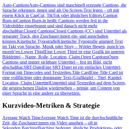
Auto-Captions
Auto-Captions sind maschinell erzeugte Captions, die
Sprache erkennen, timen und als On-Screen-Text legen – oft mit
einem Klick in CapCut, TikTok oder ähnlichen Editors.
Caption
Burn-in
Caption Burn-in heißt: Captions werden fest in die
Videobilder eingebrannt und sind danach nicht mehr
abschaltbar.
Closed Captions
Closed Captions (CC) sind Untertitel als
separater Track, den Zuschauer:innen ein- und ausschalten
können.
Kinetische Typografie
Kinetische Typografie animiert Text
im Takt von Sprache, Musik oder Story – Wörter fliegen, punch’en,
morph’en.
Lower Third
Eine Lower Third ist eine Grafik im unteren
Bilddrittel – Name, Rolle, Location, Claim.
Open Captions
Open
Captions sind immer sichtbare Untertitel – fest im Bild, nicht
abschaltbar.
SRT-Datei
Eine SRT-Datei ist ein einfaches Untertitel-
Format mit Timecodes und Textzeilen.
Title Card
Eine Title Card ist
eine vollflächige oder dominante Text-/Grafiktafel – Titel, Kapitel,
Location, Claim.
Untertitel
Untertitel sind Textzeilen auf dem Screen,
die gesprochenen Dialog wiedergeben – primär, um Content von
einer Sprache in eine andere zu übersetzen.
Kurzvideo-Metriken & Strategie
Average Watch Time
Average Watch Time ist die durchschnittliche
Zeit, die Zuschauer:innen ein Video ansehen – oft in
Sekunden.
Batching
Batching bedeutet, ähnliche Produktions- oder