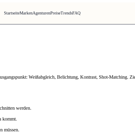
Startseite
Marken
Agenturen
Preise
Trends
FAQ
Ausgangspunkt: Weißabgleich, Belichtung, Kontrast, Shot-Matching. Ziel 
chnitten werden.
ra kommt.
en müssen.