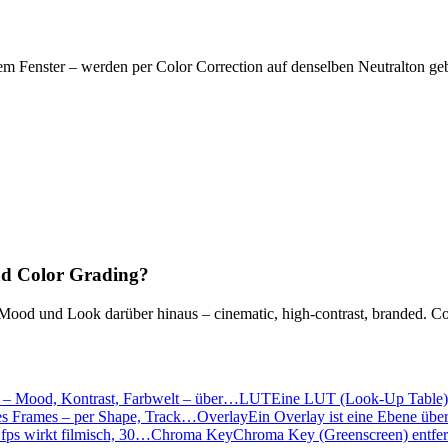
em Fenster – werden per Color Correction auf denselben Neutralton geb
und Color Grading?
Mood und Look darüber hinaus – cinematic, high-contrast, branded. Corr
ps – Mood, Kontrast, Farbwelt – über…
LUT
Eine LUT (Look-Up Table) 
 des Frames – per Shape, Track…
Overlay
Ein Overlay ist eine Ebene über
 fps wirkt filmisch, 30…
Chroma Key
Chroma Key (Greenscreen) entfer