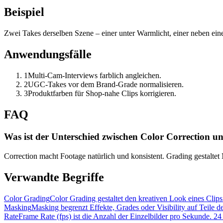
Beispiel
Zwei Takes derselben Szene – einer unter Warmlicht, einer neben ein
Anwendungsfälle
1
Multi-Cam-Interviews farblich angleichen.
2
UGC-Takes vor dem Brand-Grade normalisieren.
3
Produktfarben für Shop-nahe Clips korrigieren.
FAQ
Was ist der Unterschied zwischen Color Correction 
Correction macht Footage natürlich und konsistent. Grading gestaltet 
Verwandte Begriffe
Color Grading
Color Grading gestaltet den kreativen Look eines Cli
Masking
Masking begrenzt Effekte, Grades oder Visibility auf Teile
Rate
Frame Rate (fps) ist die Anzahl der Einzelbilder pro Sekunde. 24