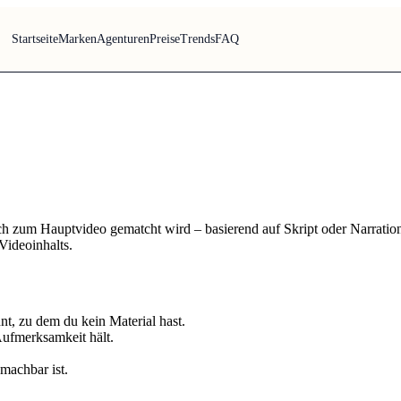
Startseite
Marken
Agenturen
Preise
Trends
FAQ
sch zum Hauptvideo gematcht wird – basierend auf Skript oder Narratio
Videoinhalts.
nt, zu dem du kein Material hast.
Aufmerksamkeit hält.
machbar ist.