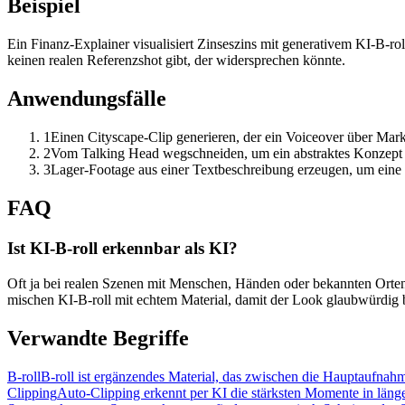
Beispiel
Ein Finanz-Explainer visualisiert Zinseszins mit generativem KI-B-ro
keinen realen Referenzshot gibt, der widersprechen könnte.
Anwendungsfälle
1
Einen Cityscape-Clip generieren, der ein Voiceover über Mark
2
Vom Talking Head wegschneiden, um ein abstraktes Konzept 
3
Lager-Footage aus einer Textbeschreibung erzeugen, um ein
FAQ
Ist KI-B-roll erkennbar als KI?
Oft ja bei realen Szenen mit Menschen, Händen oder bekannten Orten. 
mischen KI-B-roll mit echtem Material, damit der Look glaubwürdig b
Verwandte Begriffe
B-roll
B-roll ist ergänzendes Material, das zwischen die Hauptaufnah
Clipping
Auto-Clipping erkennt per KI die stärksten Momente in lä