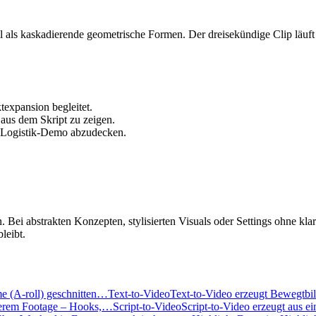
ll als kaskadierende geometrische Formen. Der dreisekündige Clip läuf
texpansion begleitet.
aus dem Skript zu zeigen.
e Logistik-Demo abzudecken.
Bei abstrakten Konzepten, stylisierten Visuals oder Settings ohne klar
leibt.
me (A-roll) geschnitten…
Text-to-Video
Text-to-Video erzeugt Bewegtbil
ngerem Footage – Hooks,…
Script-to-Video
Script-to-Video erzeugt aus 