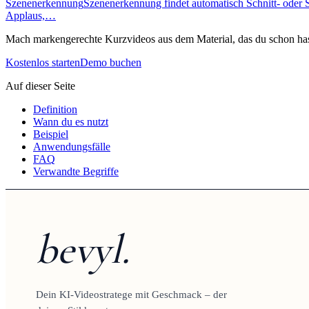
Szenenerkennung
Szenenerkennung findet automatisch Schnitt- oder
Applaus,…
Mach markengerechte Kurzvideos aus dem Material, das du schon has
Kostenlos starten
Demo buchen
Auf dieser Seite
Definition
Wann du es nutzt
Beispiel
Anwendungsfälle
FAQ
Verwandte Begriffe
bevyl.
Dein KI-Videostratege mit Geschmack – der