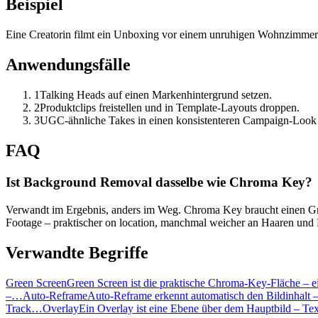
Beispiel
Eine Creatorin filmt ein Unboxing vor einem unruhigen Wohnzimmer. 
Anwendungsfälle
1
Talking Heads auf einen Markenhintergrund setzen.
2
Produktclips freistellen und in Template-Layouts droppen.
3
UGC-ähnliche Takes in einen konsistenteren Campaign-Look 
FAQ
Ist Background Removal dasselbe wie Chroma Key?
Verwandt im Ergebnis, anders im Weg. Chroma Key braucht einen Gre
Footage – praktischer on location, manchmal weicher an Haaren und
Verwandte Begriffe
Green Screen
Green Screen ist die praktische Chroma-Key-Fläche – e
–…
Auto-Reframe
Auto-Reframe erkennt automatisch den Bildinhalt
Track…
Overlay
Ein Overlay ist eine Ebene über dem Hauptbild – Text