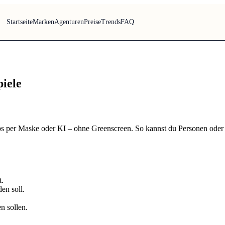
Startseite
Marken
Agenturen
Preise
Trends
FAQ
iele
ps per Maske oder KI – ohne Greenscreen. So kannst du Personen oder P
t.
en soll.
n sollen.