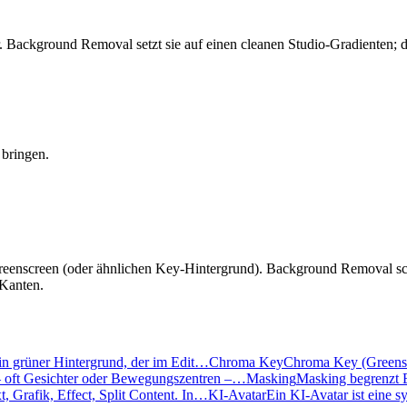
Background Removal setzt sie auf einen cleanen Studio-Gradienten; de
bringen.
enscreen (oder ähnlichen Key-Hintergrund). Background Removal schä
 Kanten.
in grüner Hintergrund, der im Edit…
Chroma Key
Chroma Key (Greenscr
 – oft Gesichter oder Bewegungszentren –…
Masking
Masking begrenzt Ef
, Grafik, Effect, Split Content. In…
KI-Avatar
Ein KI-Avatar ist eine s