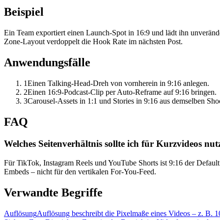
Beispiel
Ein Team exportiert einen Launch-Spot in 16:9 und lädt ihn unveränd
Zone-Layout verdoppelt die Hook Rate im nächsten Post.
Anwendungsfälle
1
Einen Talking-Head-Dreh von vornherein in 9:16 anlegen.
2
Einen 16:9-Podcast-Clip per Auto-Reframe auf 9:16 bringen.
3
Carousel-Assets in 1:1 und Stories in 9:16 aus demselben Shoo
FAQ
Welches Seitenverhältnis sollte ich für Kurzvideos nu
Für TikTok, Instagram Reels und YouTube Shorts ist 9:16 der Default.
Embeds – nicht für den vertikalen For-You-Feed.
Verwandte Begriffe
Auflösung
Auflösung beschreibt die Pixelmaße eines Videos – z. B. 