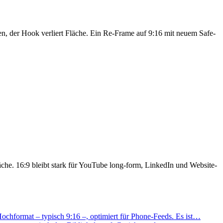
en, der Hook verliert Fläche. Ein Re-Frame auf 9:16 mit neuem Safe-
äche. 16:9 bleibt stark für YouTube long-form, LinkedIn und Website-
Hochformat – typisch 9:16 –, optimiert für Phone-Feeds. Es ist…