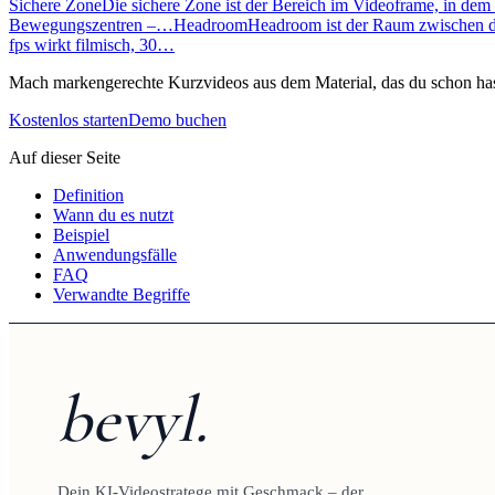
Sichere Zone
Die sichere Zone ist der Bereich im Videoframe, in d
Bewegungszentren –…
Headroom
Headroom ist der Raum zwischen 
fps wirkt filmisch, 30…
Mach markengerechte Kurzvideos aus dem Material, das du schon has
Kostenlos starten
Demo buchen
Auf dieser Seite
Definition
Wann du es nutzt
Beispiel
Anwendungsfälle
FAQ
Verwandte Begriffe
bevyl.
Dein KI-Videostratege mit Geschmack – der