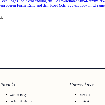
em Text, Logos und Kernhandlung auf…
Auto-Reframe
Auto-Reframe erken
dem oberen Frame-Rand und dem Kopf (oder Subject-Top) im…
Frame
t.
Produkt
Unternehmen
Warum Bevyl
Über uns
So funktioniert’s
Kontakt