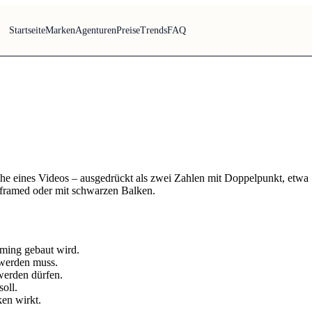
Startseite
Marken
Agenturen
Preise
Trends
FAQ
Höhe eines Videos – ausgedrückt als zwei Zahlen mit Doppelpunkt, etwa 1
eframed oder mit schwarzen Balken.
aming gebaut wird.
 werden muss.
werden dürfen.
oll.
ken wirkt.