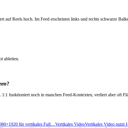
ert auf Reels hoch. Im Feed erscheinen links und rechts schwarze Balk
t ableiten.
tzen?
 1:1 funktioniert noch in manchen Feed-Kontexten, verliert aber oft Fl
1080×1920 für vertikales Full…
Vertikales Video
Vertikales Video nutzt 