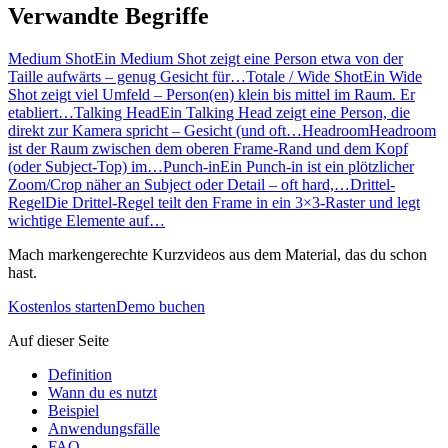
Verwandte Begriffe
Medium Shot
Ein Medium Shot zeigt eine Person etwa von der
Taille aufwärts – genug Gesicht für…
Totale / Wide Shot
Ein Wide
Shot zeigt viel Umfeld – Person(en) klein bis mittel im Raum. Er
etabliert…
Talking Head
Ein Talking Head zeigt eine Person, die
direkt zur Kamera spricht – Gesicht (und oft…
Headroom
Headroom
ist der Raum zwischen dem oberen Frame-Rand und dem Kopf
(oder Subject-Top) im…
Punch-in
Ein Punch-in ist ein plötzlicher
Zoom/Crop näher an Subject oder Detail – oft hard,…
Drittel-
Regel
Die Drittel-Regel teilt den Frame in ein 3×3-Raster und legt
wichtige Elemente auf…
Mach markengerechte Kurzvideos aus dem Material, das du schon
hast.
Kostenlos starten
Demo buchen
Auf dieser Seite
Definition
Wann du es nutzt
Beispiel
Anwendungsfälle
FAQ