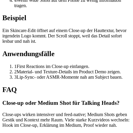
4
Wenn Wide Shots auf dem Phone zu wenig Information
tragen.
Beispiel
Ein Skincare-Edit öffnet auf einem Close-up der Hauttextur, bevor
irgendein Logo kommt. Der Scroll stoppt, weil das Detail sofort
lesbar und nah ist.
Anwendungsfälle
1
First Reactions im Close-up einfangen.
2
Material- und Texture-Details im Product Demo zeigen.
3
Lip-Sync- oder ASMR-Momente nah am Subject bauen.
FAQ
Close-up oder Medium Shot für Talking Heads?
Close-ups wirken intensiver und feed-native; Medium Shots geben
Gestik und Kontext mehr Raum. Viele starke Kurzvideos wechseln:
Hook im Close-up, Erklärung im Medium, Proof wieder nah.