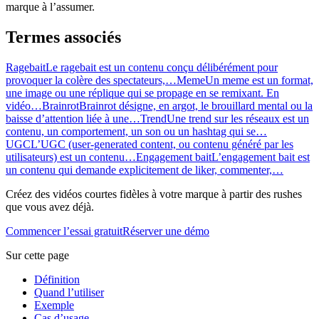
marque à l’assumer.
Termes associés
Ragebait
Le ragebait est un contenu conçu délibérément pour
provoquer la colère des spectateurs,…
Meme
Un meme est un format,
une image ou une réplique qui se propage en se remixant. En
vidéo…
Brainrot
Brainrot désigne, en argot, le brouillard mental ou la
baisse d’attention liée à une…
Trend
Une trend sur les réseaux est un
contenu, un comportement, un son ou un hashtag qui se…
UGC
L’UGC (user-generated content, ou contenu généré par les
utilisateurs) est un contenu…
Engagement bait
L’engagement bait est
un contenu qui demande explicitement de liker, commenter,…
Créez des vidéos courtes fidèles à votre marque à partir des rushes
que vous avez déjà.
Commencer l’essai gratuit
Réserver une démo
Sur cette page
Définition
Quand l’utiliser
Exemple
Cas d’usage