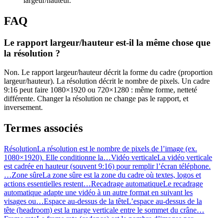
largeur/hauteur.
FAQ
Le rapport largeur/hauteur est-il la même chose que
la résolution ?
Non. Le rapport largeur/hauteur décrit la forme du cadre (proportion
largeur/hauteur). La résolution décrit le nombre de pixels. Un cadre
9:16 peut faire 1080×1920 ou 720×1280 : même forme, netteté
différente. Changer la résolution ne change pas le rapport, et
inversement.
Termes associés
Résolution
La résolution est le nombre de pixels de l’image (ex.
1080×1920). Elle conditionne la…
Vidéo verticale
La vidéo verticale
est cadrée en hauteur (souvent 9:16) pour remplir l’écran téléphone.
…
Zone sûre
La zone sûre est la zone du cadre où textes, logos et
actions essentielles restent…
Recadrage automatique
Le recadrage
automatique adapte une vidéo à un autre format en suivant les
visages ou…
Espace au-dessus de la tête
L’espace au-dessus de la
tête (headroom) est la marge verticale entre le sommet du crâne…