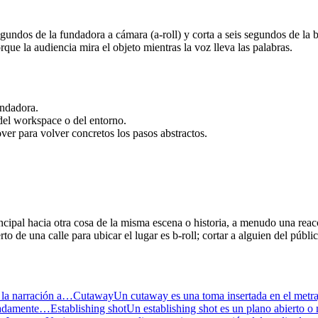
dos de la fundadora a cámara (a-roll) y corta a seis segundos de la bo
que la audiencia mira el objeto mientras la voz lleva las palabras.
undadora.
 del workspace o del entorno.
er para volver concretos los pasos abstractos.
ncipal hacia otra cosa de la misma escena o historia, a menudo una reacc
o de una calle para ubicar el lugar es b-roll; cortar a alguien del públ
, la narración a…
Cutaway
Un cutaway es una toma insertada en el metr
imadamente…
Establishing shot
Un establishing shot es un plano abierto o