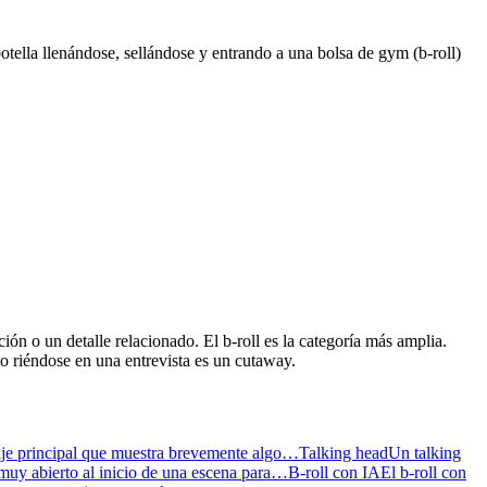
tella llenándose, sellándose y entrando a una bolsa de gym (b-roll)
ión o un detalle relacionado. El b-roll es la categoría más amplia.
ico riéndose en una entrevista es un cutaway.
aje principal que muestra brevemente algo…
Talking head
Un talking
 muy abierto al inicio de una escena para…
B-roll con IA
El b-roll con