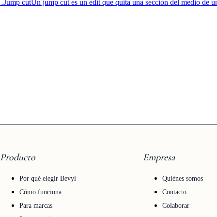
r…
Jump cut
Un jump cut es un edit que quita una sección del medio de 
Producto
Empresa
Por qué elegir Bevyl
Quiénes somos
Cómo funciona
Contacto
Para marcas
Colaborar