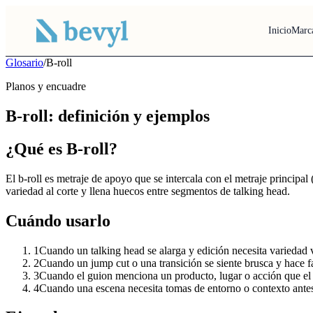
Inicio
Marc
Glosario
/
B-roll
Planos y encuadre
B-roll: definición y ejemplos
¿Qué es B-roll?
El b-roll es metraje de apoyo que se intercala con el metraje principal 
variedad al corte y llena huecos entre segmentos de talking head.
Cuándo usarlo
1
Cuando un talking head se alarga y edición necesita variedad v
2
Cuando un jump cut o una transición se siente brusca y hace fa
3
Cuando el guion menciona un producto, lugar o acción que el 
4
Cuando una escena necesita tomas de entorno o contexto antes d