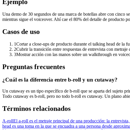
Ejemplo
Una demo de 30 segundos de una marca de botellas abre con cinco segun
mientras sigue el voiceover. Ahí cae el 80% del detalle de producto por
Casos de uso
1
Cortar a close-ups de producto durante el talking head de la f
2
Cubrir la transición entre respuestas de entrevista con metraje
3
Mostrar acción con las manos sobre un walkthrough en voiceov
Preguntas frecuentes
¿Cuál es la diferencia entre b-roll y un cutaway?
Un cutaway es un tipo específico de b-roll que se aparta del sujeto pri
Todo cutaway es b-roll, pero no todo b-roll es cutaway. Un plano abiert
Términos relacionados
A-roll
El a-roll es el metraje principal de una producción: la entrevista
head es una toma en la que se encuadra a una persona desde aprox