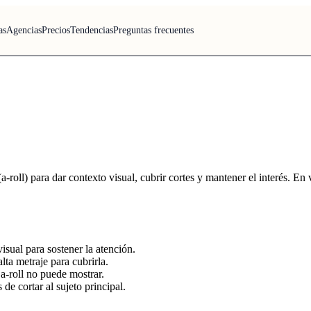
as
Agencias
Precios
Tendencias
Preguntas frecuentes
(a-roll) para dar contexto visual, cubrir cortes y mantener el interés. E
isual para sostener la atención.
lta metraje para cubrirla.
a-roll no puede mostrar.
e cortar al sujeto principal.