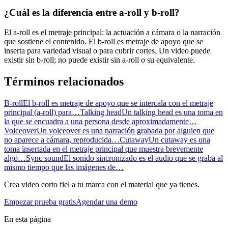
¿Cuál es la diferencia entre a-roll y b-roll?
El a-roll es el metraje principal: la actuación a cámara o la narración
que sostiene el contenido. El b-roll es metraje de apoyo que se
inserta para variedad visual o para cubrir cortes. Un video puede
existir sin b-roll; no puede existir sin a-roll o su equivalente.
Términos relacionados
B-roll
El b-roll es metraje de apoyo que se intercala con el metraje
principal (a-roll) para…
Talking head
Un talking head es una toma en
la que se encuadra a una persona desde aproximadamente…
Voiceover
Un voiceover es una narración grabada por alguien que
no aparece a cámara, reproducida…
Cutaway
Un cutaway es una
toma insertada en el metraje principal que muestra brevemente
algo…
Sync sound
El sonido sincronizado es el audio que se graba al
mismo tiempo que las imágenes de…
Crea video corto fiel a tu marca con el material que ya tienes.
Empezar prueba gratis
Agendar una demo
En esta página