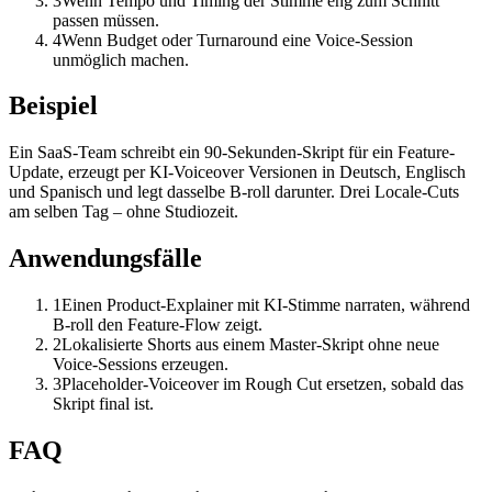
3
Wenn Tempo und Timing der Stimme eng zum Schnitt
passen müssen.
4
Wenn Budget oder Turnaround eine Voice-Session
unmöglich machen.
Beispiel
Ein SaaS-Team schreibt ein 90-Sekunden-Skript für ein Feature-
Update, erzeugt per KI-Voiceover Versionen in Deutsch, Englisch
und Spanisch und legt dasselbe B-roll darunter. Drei Locale-Cuts
am selben Tag – ohne Studiozeit.
Anwendungsfälle
1
Einen Product-Explainer mit KI-Stimme narraten, während
B-roll den Feature-Flow zeigt.
2
Lokalisierte Shorts aus einem Master-Skript ohne neue
Voice-Sessions erzeugen.
3
Placeholder-Voiceover im Rough Cut ersetzen, sobald das
Skript final ist.
FAQ