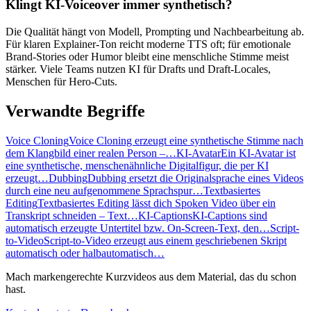
Klingt KI-Voiceover immer synthetisch?
Die Qualität hängt von Modell, Prompting und Nachbearbeitung ab.
Für klaren Explainer-Ton reicht moderne TTS oft; für emotionale
Brand-Stories oder Humor bleibt eine menschliche Stimme meist
stärker. Viele Teams nutzen KI für Drafts und Draft-Locales,
Menschen für Hero-Cuts.
Verwandte Begriffe
Voice Cloning
Voice Cloning erzeugt eine synthetische Stimme nach
dem Klangbild einer realen Person –…
KI-Avatar
Ein KI-Avatar ist
eine synthetische, menschenähnliche Digitalfigur, die per KI
erzeugt…
Dubbing
Dubbing ersetzt die Originalsprache eines Videos
durch eine neu aufgenommene Sprachspur…
Textbasiertes
Editing
Textbasiertes Editing lässt dich Spoken Video über ein
Transkript schneiden – Text…
KI-Captions
KI-Captions sind
automatisch erzeugte Untertitel bzw. On-Screen-Text, den…
Script-
to-Video
Script-to-Video erzeugt aus einem geschriebenen Skript
automatisch oder halbautomatisch…
Mach markengerechte Kurzvideos aus dem Material, das du schon
hast.