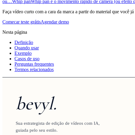
ou…
Whip pan
Whip pan é o movimento rápido de câmera (ou efeito 
Faça vídeo curto com a cara da marca a partir do material que você já
Começar teste grátis
Agendar demo
Nesta página
Definição
Quando usar
Exemplo
Casos de uso
Perguntas frequentes
Termos relacionados
bevyl.
Sua estrategista de edição de vídeos com IA,
guiada pelo seu estilo.