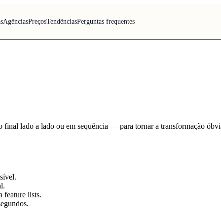
s
Agências
Preços
Tendências
Perguntas frequentes
ado final lado a lado ou em sequência — para tornar a transformação ób
sível.
l.
feature lists.
segundos.