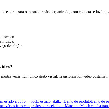
s e corta para o mesmo armário organizado, com etiquetas e luz limpa
it screen.
a música.
viço de edição.
 video?
 — muitas vezes num único gesto visual. Transformation video costuma 
m estado a outro — look, espaço, skill,…
Demo de produto
Demo de pro
enta vários itens comprados ou recebidos…
Match cut
Match cut é a tran