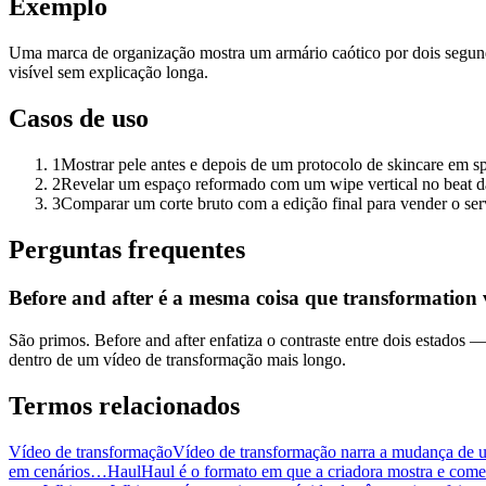
Exemplo
Uma marca de organização mostra um armário caótico por dois segundo
visível sem explicação longa.
Casos de uso
1
Mostrar pele antes e depois de um protocolo de skincare em spl
2
Revelar um espaço reformado com um wipe vertical no beat d
3
Comparar um corte bruto com a edição final para vender o ser
Perguntas frequentes
Before and after é a mesma coisa que transformation
São primos. Before and after enfatiza o contraste entre dois estados
dentro de um vídeo de transformação mais longo.
Termos relacionados
Vídeo de transformação
Vídeo de transformação narra a mudança de u
em cenários…
Haul
Haul é o formato em que a criadora mostra e com