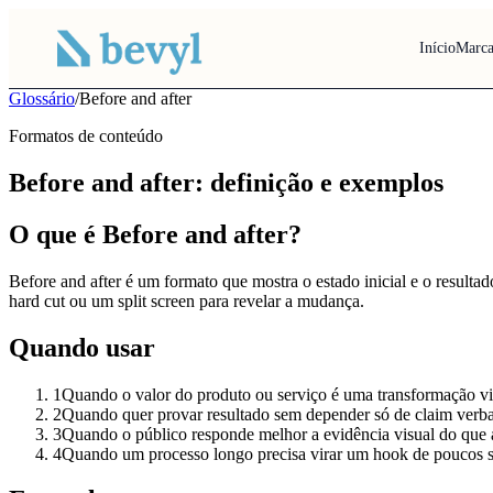
Início
Marca
Glossário
/
Before and after
Formatos de conteúdo
Before and after: definição e exemplos
O que é Before and after?
Before and after é um formato que mostra o estado inicial e o result
hard cut ou um split screen para revelar a mudança.
Quando usar
1
Quando o valor do produto ou serviço é uma transformação vi
2
Quando quer provar resultado sem depender só de claim verba
3
Quando o público responde melhor a evidência visual do que a 
4
Quando um processo longo precisa virar um hook de poucos 