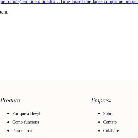
que o imita) em que o quadro…
Time-lapse
Time-lapse comprime um pe
 tem.
Produto
Empresa
Por que a Bevyl
Sobre
Como funciona
Contato
Para marcas
Colabore