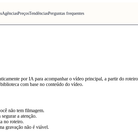
s
Agências
Preços
Tendências
Perguntas frequentes
mente por IA para acompanhar o vídeo principal, a partir do roteiro o
 biblioteca com base no conteúdo do vídeo.
 você não tem filmagem.
 segurar a atenção.
a no roteiro.
a gravação não é viável.