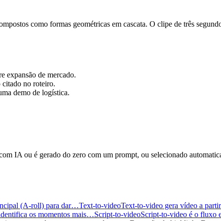
s compostos como formas geométricas em cascata. O clipe de três segun
re expansão de mercado.
 citado no roteiro.
uma demo de logística.
com IA ou é gerado do zero com um prompt, ou selecionado automaticame
ncipal (A-roll) para dar…
Text-to-video
Text-to-video gera vídeo a part
 identifica os momentos mais…
Script-to-video
Script-to-video é o flux