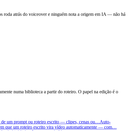
dos roda atrás do voiceover e ninguém nota a origem em IA — não há
nte numa biblioteca a partir do roteiro. O papel na edição é o
ir de um prompt ou roteiro escrito — clipes, cenas ou…
Auto-
o em que um roteiro escrito vira vídeo automaticamente — com…