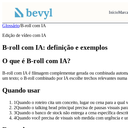
Início
Marca
Glossário
/
B-roll com IA
Edição de vídeo com IA
B-roll com IA: definição e exemplos
O que é B-roll com IA?
B-roll com IA é filmagem complementar gerada ou combinada automatica
um texto; o B-roll combinado por IA escolhe trechos relevantes numa
Quando usar
1
Quando o roteiro cita um conceito, lugar ou cena para a qual
2
Quando o talking head principal precisa de pausas visuais para
3
Quando o banco de stock não entrega a cena específica descrit
4
Quando você precisa de visuais sob medida com urgência e um