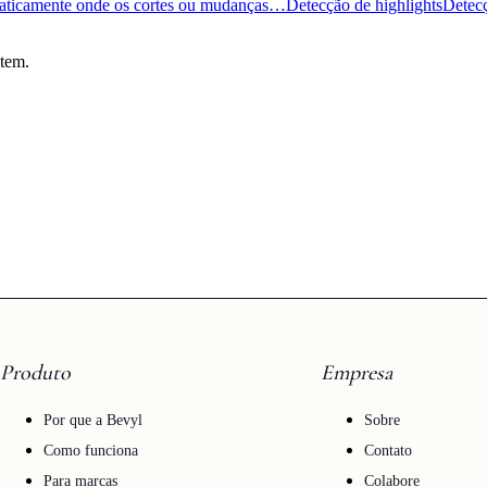
omaticamente onde os cortes ou mudanças…
Detecção de highlights
Detecç
 tem.
Produto
Empresa
Por que a Bevyl
Sobre
Como funciona
Contato
Para marcas
Colabore