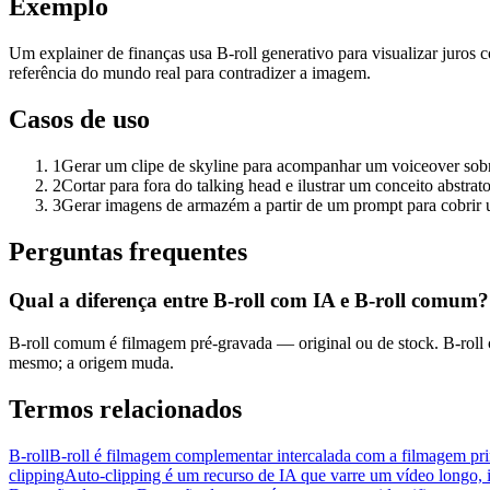
Exemplo
Um explainer de finanças usa B-roll generativo para visualizar juro
referência do mundo real para contradizer a imagem.
Casos de uso
1
Gerar um clipe de skyline para acompanhar um voiceover sob
2
Cortar para fora do talking head e ilustrar um conceito abstrato
3
Gerar imagens de armazém a partir de um prompt para cobrir 
Perguntas frequentes
Qual a diferença entre B-roll com IA e B-roll comum?
B-roll comum é filmagem pré-gravada — original ou de stock. B-roll 
mesmo; a origem muda.
Termos relacionados
B-roll
B-roll é filmagem complementar intercalada com a filmagem pri
clipping
Auto-clipping é um recurso de IA que varre um vídeo longo,