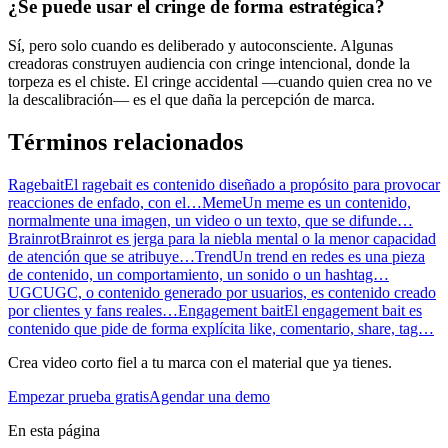
¿Se puede usar el cringe de forma estratégica?
Sí, pero solo cuando es deliberado y autoconsciente. Algunas
creadoras construyen audiencia con cringe intencional, donde la
torpeza es el chiste. El cringe accidental —cuando quien crea no ve
la descalibración— es el que daña la percepción de marca.
Términos relacionados
Ragebait
El ragebait es contenido diseñado a propósito para provocar
reacciones de enfado, con el…
Meme
Un meme es un contenido,
normalmente una imagen, un video o un texto, que se difunde…
Brainrot
Brainrot es jerga para la niebla mental o la menor capacidad
de atención que se atribuye…
Trend
Un trend en redes es una pieza
de contenido, un comportamiento, un sonido o un hashtag…
UGC
UGC, o contenido generado por usuarios, es contenido creado
por clientes y fans reales…
Engagement bait
El engagement bait es
contenido que pide de forma explícita like, comentario, share, tag…
Crea video corto fiel a tu marca con el material que ya tienes.
Empezar prueba gratis
Agendar una demo
En esta página