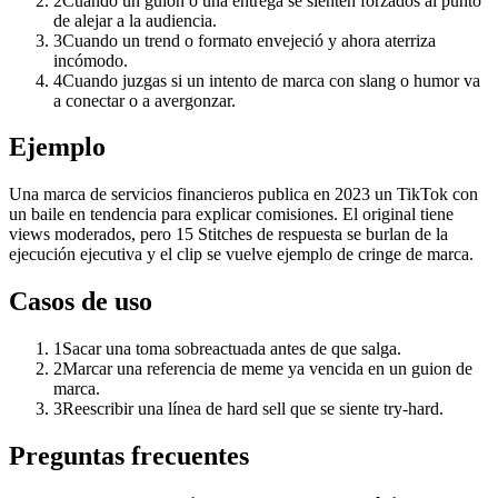
2
Cuando un guion o una entrega se sienten forzados al punto
de alejar a la audiencia.
3
Cuando un trend o formato envejeció y ahora aterriza
incómodo.
4
Cuando juzgas si un intento de marca con slang o humor va
a conectar o a avergonzar.
Ejemplo
Una marca de servicios financieros publica en 2023 un TikTok con
un baile en tendencia para explicar comisiones. El original tiene
views moderados, pero 15 Stitches de respuesta se burlan de la
ejecución ejecutiva y el clip se vuelve ejemplo de cringe de marca.
Casos de uso
1
Sacar una toma sobreactuada antes de que salga.
2
Marcar una referencia de meme ya vencida en un guion de
marca.
3
Reescribir una línea de hard sell que se siente try-hard.
Preguntas frecuentes