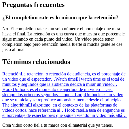
Preguntas frecuentes
¿El completion rate es lo mismo que la retención?
No. El completion rate es un solo número: el porcentaje que mira
hasta el final. La retención es una curva que muestra qué porcentaje
sigue mirando en cada punto del video. Un video puede tener
completion bajo pero retención media fuerte si mucha gente se cae
justo al final.
Términos relacionados
Retención
La retención, o retención de audiencia, es el porcentaje de
un video que el espectador…
Watch time
El watch time es el total de
minutos y segundos que la audiencia dedica a mirar un video…
Hook
Un hook es el momento de apertura de un video —casi
siempre los primeros segundos— que…
Loop
Un bucle es un video
que se reinicia y se reproduce automáticamente desde el principio…
The algorithm
El algoritmo, en el contexto de las plataformas de
videos cortos, hace referencia al…
Hook rate
La tasa de enganche es
el porcentaje de espectadores que siguen viendo un video más allá…
Crea video corto fiel a tu marca con el material que ya tienes.