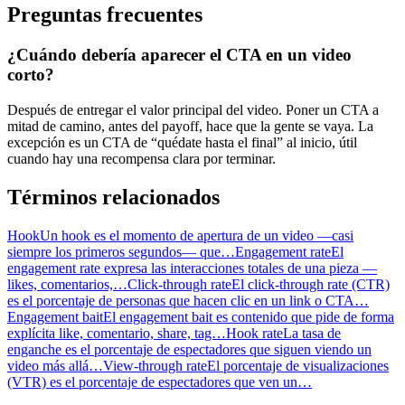
Preguntas frecuentes
¿Cuándo debería aparecer el CTA en un video
corto?
Después de entregar el valor principal del video. Poner un CTA a
mitad de camino, antes del payoff, hace que la gente se vaya. La
excepción es un CTA de “quédate hasta el final” al inicio, útil
cuando hay una recompensa clara por terminar.
Términos relacionados
Hook
Un hook es el momento de apertura de un video —casi
siempre los primeros segundos— que…
Engagement rate
El
engagement rate expresa las interacciones totales de una pieza —
likes, comentarios,…
Click-through rate
El click-through rate (CTR)
es el porcentaje de personas que hacen clic en un link o CTA…
Engagement bait
El engagement bait es contenido que pide de forma
explícita like, comentario, share, tag…
Hook rate
La tasa de
enganche es el porcentaje de espectadores que siguen viendo un
video más allá…
View-through rate
El porcentaje de visualizaciones
(VTR) es el porcentaje de espectadores que ven un…