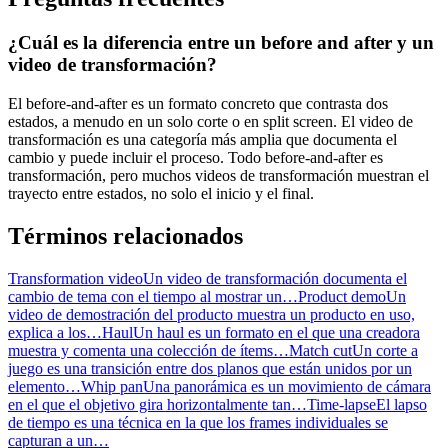
¿Cuál es la diferencia entre un before and after y un
video de transformación?
El before-and-after es un formato concreto que contrasta dos
estados, a menudo en un solo corte o en split screen. El video de
transformación es una categoría más amplia que documenta el
cambio y puede incluir el proceso. Todo before-and-after es
transformación, pero muchos videos de transformación muestran el
trayecto entre estados, no solo el inicio y el final.
Términos relacionados
Transformation video
Un video de transformación documenta el
cambio de tema con el tiempo al mostrar un…
Product demo
Un
video de demostración del producto muestra un producto en uso,
explica a los…
Haul
Un haul es un formato en el que una creadora
muestra y comenta una colección de ítems…
Match cut
Un corte a
juego es una transición entre dos planos que están unidos por un
elemento…
Whip pan
Una panorámica es un movimiento de cámara
en el que el objetivo gira horizontalmente tan…
Time-lapse
El lapso
de tiempo es una técnica en la que los frames individuales se
capturan a un…